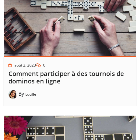
août 2, 2023
0
Comment participer à des tournois de
dominos en ligne
By
Lucille