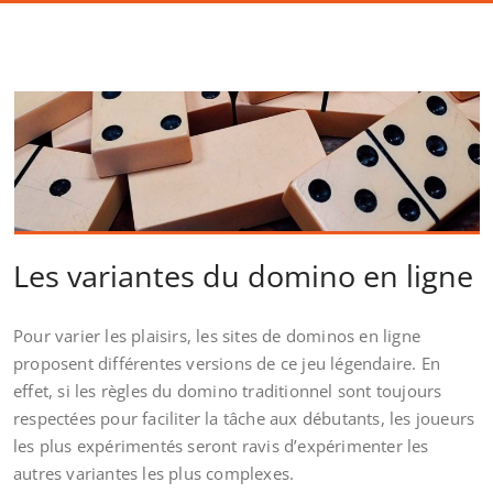
Les variantes du domino en ligne
Pour varier les plaisirs, les sites de dominos en ligne
proposent différentes versions de ce jeu légendaire. En
effet, si les règles du domino traditionnel sont toujours
respectées pour faciliter la tâche aux débutants, les joueurs
les plus expérimentés seront ravis d’expérimenter les
autres variantes les plus complexes.