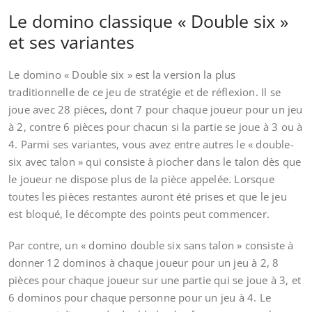
Le domino classique « Double six »
et ses variantes
Le domino « Double six » est la version la plus
traditionnelle de ce jeu de stratégie et de réflexion. Il se
joue avec 28 pièces, dont 7 pour chaque joueur pour un jeu
à 2, contre 6 pièces pour chacun si la partie se joue à 3 ou à
4. Parmi ses variantes, vous avez entre autres le « double-
six avec talon » qui consiste à piocher dans le talon dès que
le joueur ne dispose plus de la pièce appelée. Lorsque
toutes les pièces restantes auront été prises et que le jeu
est bloqué, le décompte des points peut commencer.
Par contre, un « domino double six sans talon » consiste à
donner 12 dominos à chaque joueur pour un jeu à 2, 8
pièces pour chaque joueur sur une partie qui se joue à 3, et
6 dominos pour chaque personne pour un jeu à 4. Le