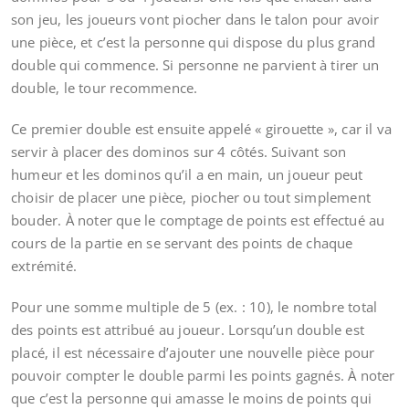
son jeu, les joueurs vont piocher dans le talon pour avoir
une pièce, et c’est la personne qui dispose du plus grand
double qui commence. Si personne ne parvient à tirer un
double, le tour recommence.
Ce premier double est ensuite appelé « girouette », car il va
servir à placer des dominos sur 4 côtés. Suivant son
humeur et les dominos qu’il a en main, un joueur peut
choisir de placer une pièce, piocher ou tout simplement
bouder. À noter que le comptage de points est effectué au
cours de la partie en se servant des points de chaque
extrémité.
Pour une somme multiple de 5 (ex. : 10), le nombre total
des points est attribué au joueur. Lorsqu’un double est
placé, il est nécessaire d’ajouter une nouvelle pièce pour
pouvoir compter le double parmi les points gagnés. À noter
que c’est la personne qui amasse le moins de points qui