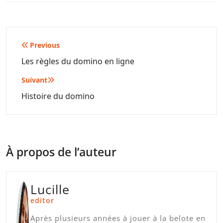
Navigation
Previous
de
Les règles du domino en ligne
l’article
Suivant
Histoire du domino
À propos de l’auteur
Lucille
editor
Après plusieurs années à jouer à la belote en