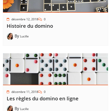
décembre 12, 2018
0
Histoire du domino
By
Lucille
décembre 11, 2018
0
Les règles du domino en ligne
By
Lucille