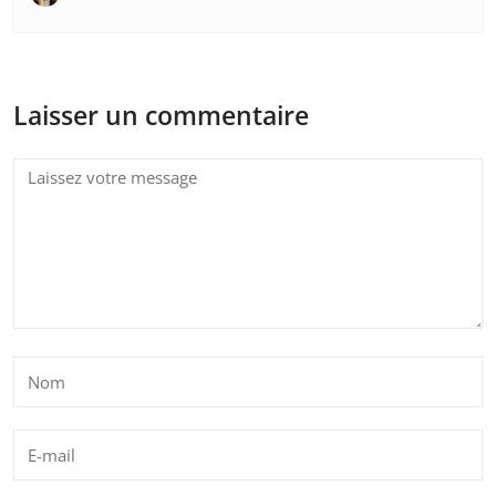
Laisser un commentaire